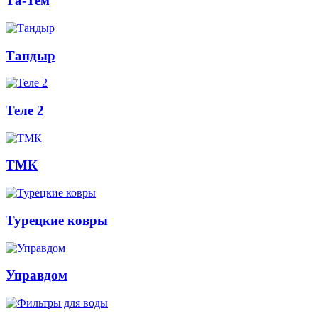
Та-Тем
Тандыр
Теле 2
ТМК
Турецкие ковры
Управдом