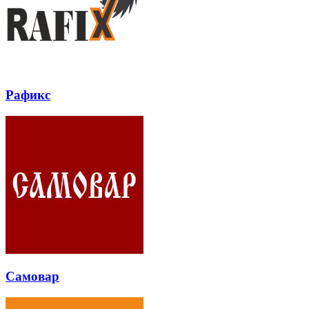
Рафикс
Самовар