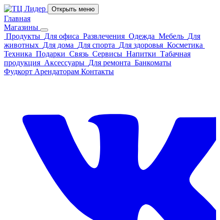
Открыть меню
Главная
Магазины
Продукты
Для офиса
Развлечения
Одежда
Мебель
Для
животных
Для дома
Для спорта
Для здоровья
Косметика
Техника
Подарки
Связь
Сервисы
Напитки
Табачная
продукция
Аксессуары
Для ремонта
Банкоматы
Фудкорт
Арендаторам
Контакты